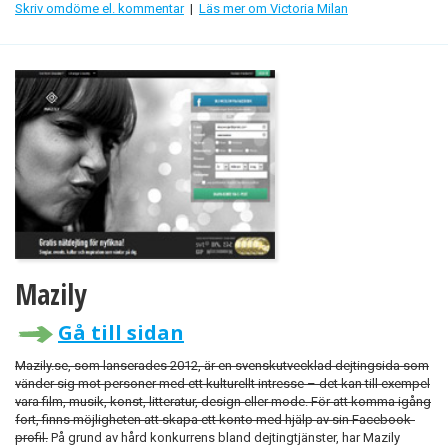
Skriv omdöme el. kommentar
|
Läs mer om Victoria Milan
Mazily
Gå till sidan
Mazily.se, som lanserades 2012, är en svenskutvecklad dejtingsida som
vänder sig mot personer med ett kulturellt intresse – det kan till exempel
vara film, musik, konst, litteratur, design eller mode. För att komma igång
fort, finns möjligheten att skapa ett konto med hjälp av sin Facebook-
profil.
På grund av hård konkurrens bland dejtingtjänster, har Mazily