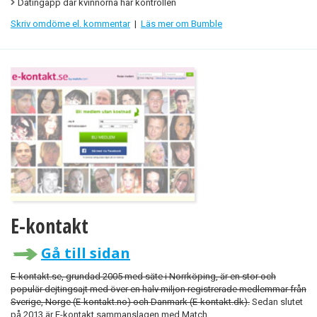
Datingapp där kvinnorna har kontrollen
Skriv omdöme el. kommentar
|
Läs mer om Bumble
E-kontakt
Gå till sidan
E-kontakt.se, grundad 2005 med säte i Norrköping, är en stor och
populär dejtingsajt med över en halv miljon registrerade medlemmar från
Sverige, Norge (E-kontakt.no) och Danmark (E-kontakt.dk).
Sedan slutet
på 2013 är E-kontakt sammanslagen med Match.