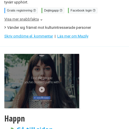
tyvärr upphört.
Gratis registrering
Dejtingapp
Facebook login
Visa mer snabbfakta
Vänder sig främst mot kulturintresserade personer
Skriv omdöme el. kommentar
|
Läs mer om Mazily
Happn