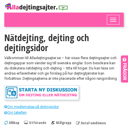
Toggle
naviga
Nätdejting, dejting och
dejtingsidor
Välkommen till Alladejtingsajter.se – här visas flera dejtingsajter och
dejtingappar som vänder sig till svenska singlar. Som besökare kan
FRÅGOR
du diskutera nätdejting och dejting – titta till höger
. Du kan läsa om
andras erfarenheter och ge förslag på hur dejtingtjänster kan
förbättras. Dejtingsajterna är inte placerade efter någon rangordning.
Om medlemskap på dejtingsidor
Om tabellen
Allihop
Utförande
Målgrupp
Antal omdömen