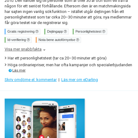
2010. Den vänder sig till personer som är över 30 år och som vill träffa
någon för ett seriöst förhållande. Eftersom den är en matchmakingsida
har sajten ingen vanlig sökfunktion – istället utgår dejtingen från ett
personlighetstest som tar cirka 20–30 minuter att göra; nya medlemmar
får göra testet när de registrerar sig.
Gratis registrering
Dejtingapp
Personlighetstest
Id-verifiering
Nota bene autoförnyelse
Visa mer snabbfakta
Har ett personlighetstest (tar ca 20–30 minuter att göra)
Höga ordinariepriser, men har ofta kampanjer och specialerbjudanden
Läs mer
Skriv omdöme el. kommentar
|
Läs mer om eDarling