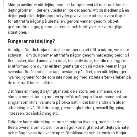
Många använder nätdejting som ett komplement till mer traditionella
dejtingformer – det ena utesluter inte det andra: Att bli medlem på en
dejtingsajt eller dejtingapp betyder givetvis inte att sluta vara öppen
för att träffa någon på uteställen, genom vänner, genom jobbet,
genom föreningar, genom intressen och hobbys eller i vardagliga
situationer.
Fungerar nätdejting?
Att säga: Om du börjar nätdejta kommer du att träffa någon, vore inte
schysst – om du kommer att träffa någon genom nätdejting beror på
flera saker, bland annat vem du är, hur aktiv du är, hur din dejtingprofil
är utformad, om du har en liten gnutta tur och så vidare. Men många
svenska förhållanden har tagit avstamp på nätet, och nätdejting ger
nya möjligheter för de som inte nöjer sig med att leta efter kärleken på
de mer traditionella sätten.
Det finns en mängd dejtingtjänster; dels stora mer allmänna, dels
sådana som riktar sig mot en specifik målgrupp för att sammanföra
singlar som liknar varandra på olika sätt – det kan handla om ålder,
utbildningsnivå, föräldraskap, personlighetsdrag, sexuell läggning,
intressen, trosåskådning etc.
Tidigare hade nätdejting ett socialt stigma över sig, men nu är de
flesta överens om att det inte är något konstigt med att dejta på nätet
och många varaktiga vänskaper, förhållanden och äktenskap börjar