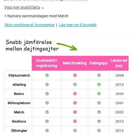
Visa mer snabbfakta
Numera sammanslagen med Match
Skriv omdöme el. kommentar
|
Läs mer om E-kontakt
Kostnadsfri
Lanserad
Matchmaking
Datingapp
registrering
(se)
50plusmatch
2008
eDarling
2010
Badoo
2006
Mötesplatsen
2001
Match
2002
Nextlove
2013
Elitsinglar
2013