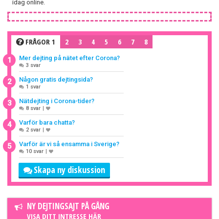
idag online.
FRÅGOR 1
2
3
4
5
6
7
8
Mer dejting på nätet efter Corona?
1
3 svar
Någon gratis dejtingsida?
2
1 svar
Nätdejting i Corona-tider?
3
8 svar
|
Varför bara chatta?
4
2 svar
|
Varför är vi så ensamma i Sverige?
5
10 svar
|
Skapa ny diskussion
NY DEJTINGSAJT PÅ GÅNG
VISA DITT INTRESSE HÄR